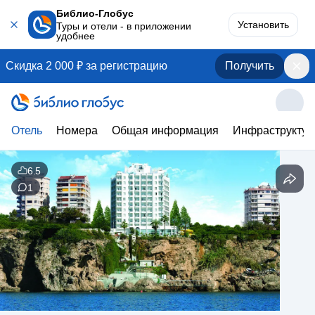
Библио-Глобус
Установить
Туры и отели - в приложении
удобнее
Скидка 2 000 ₽ за регистрацию
Получить
Отель
Номера
Общая информация
Инфраструктур
6.5
1