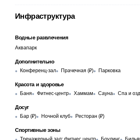
Инфраструктура
Водные развлечения
Аквапарк
Дополнительно
Конференц-зал
Прачечная (₽)
Парковка
Красота и здоровье
Баня
Фитнес-центр
Хаммам
Сауна
Спа и оз
Досуг
Бар (₽)
Ночной клуб
Ресторан (₽)
Спортивные зоны
Тренажерный зал: фитнес центр
Боулинг
Билья