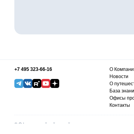
+7 495 323-66-16
О Компани
Новости
О путешес
База знан
Офисы пр
Контакты
© Официальный сайт онлайн туристического агентства
«Библио-Глобус». 2026