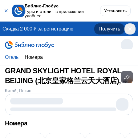
Библио-Глобус
Установить
Туры и отели - в приложении
удобнее
Скидка 2 000 ₽ за регистрацию
Получить
Отель
Номера
GRAND SKYLIGHT HOTEL ROYAL
BEIJING (北京皇家格兰云天大酒店)
, 4
Китай
Пекин
Номера