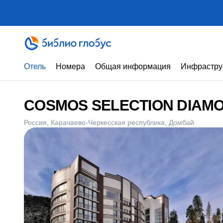
Отель
Номера
Общая информация
Инфрастру
COSMOS SELECTION DIAMON
Россия
Карачаево-Черкесская республика
Домбай