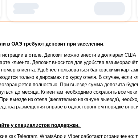
ли в ОАЭ требуют депозит при заселении
.
гистрации в отеле. Депозит можно внести в долларах США 
арте клиента. Депозит вносится для удобства взаиморасчёт
а номер клиента. Удобнее пользоваться банковскими карта
дится только в дирхамах по курсу отеля. В случае, если к
 возвращается полностью. При выезде сумма депозита будет
уться до месяца. Клиентам необходимо сохранять все чеки д
. При выезде из отеля (желательно накануне выезда), необ
средства размещения вправе в одностороннем порядке внос
яйте у специалистов поддержки.
е как Telegram, WhatsApp и Viber работают ограниченно: т