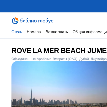
Отель
Номера
Важно знать
Общая информаци
ROVE LA MER BEACH JUME
Объединенные Арабские Эмираты (ОАЭ)
Дубай
Джумейра