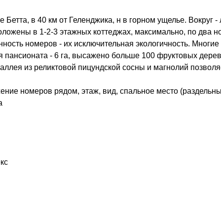
Бетта, в 40 км от Геленджика, н в горном ущелье. Вокруг - 
оложены в 1-2-3 этажных коттеджах, максимально, по два н
нность номеров - их исключительная экологичность. Многи
 пансионата - 6 га, высажено больше 100 фруктовых дерев
я аллея из реликтовой пицундской сосны и магнолий позвол
ение номеров рядом, этаж, вид, спальное место (раздельны
а
кс