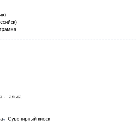
ик)
оссийск)
ограмма
 - Галька
ка
Сувенирный киоск