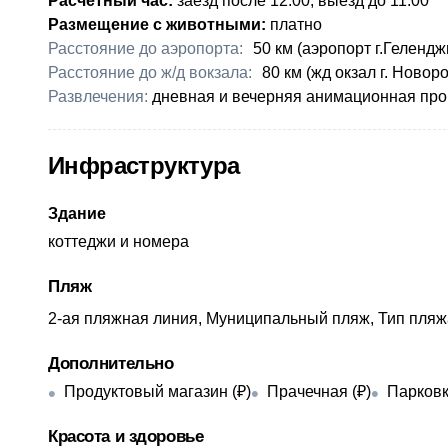
Расчетный час:
заезд после 12:00, выезд до 11:00
Размещение с животными:
платно
Расстояние до аэропорта:
50 км (аэропорт г.Гелендж
Расстояние до ж/д вокзала:
80 км (жд окзал г. Новор
Развлечения:
дневная и вечерняя анимационная пр
Инфраструктура
Здание
коттеджи и номера
Пляж
2-ая пляжная линия, Муниципальный пляж, Тип пляжа
Дополнительно
Продуктовый магазин (₽)
Прачечная (₽)
Парков
Красота и здоровье