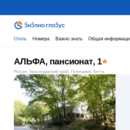
Отель
Номера
Важно знать
Общая информаци
АЛЬФА, пансионат
, 1
Россия
Краснодарский край
Геленджик
Бетта