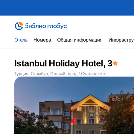
Отель
Номера
Общая информация
Инфрастру
Istanbul Holiday Hotel
, 3
Турция
Стамбул
Старый город / Султанахмет