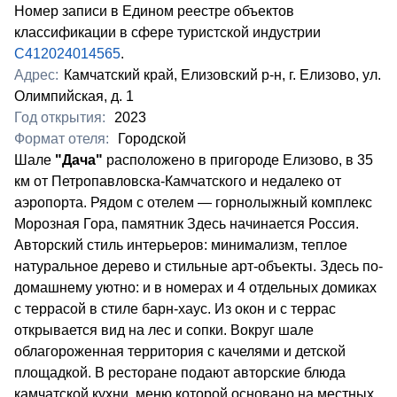
Номер записи в Едином реестре объектов
классификации в сфере туристской индустрии
С412024014565
.
Адрес:
Камчатский край, Елизовский р-н, г. Елизово, ул.
Олимпийская, д. 1
Год открытия:
2023
Формат отеля:
Городской
Шале
"Дача"
расположено в пригороде Елизово, в 35
км от Петропавловска-Камчатского и недалеко от
аэропорта. Рядом с отелем — горнолыжный комплекс
Морозная Гора, памятник Здесь начинается Россия.
Авторский стиль интерьеров: минимализм, теплое
натуральное дерево и стильные арт-объекты. Здесь по-
домашнему уютно: и в номерах и 4 отдельных домиках
с террасой в стиле барн‑хаус. Из окон и с террас
открывается вид на лес и сопки. Вокруг шале
облагороженная территория с качелями и детской
площадкой. В ресторане подают авторские блюда
камчатской кухни, меню которой основано на местных