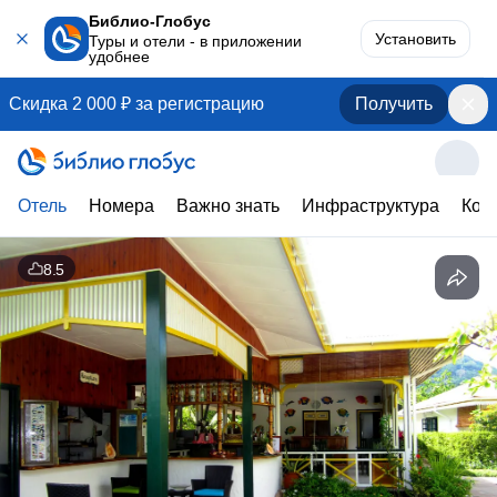
Библио-Глобус
Установить
Туры и отели - в приложении
удобнее
Скидка 2 000 ₽ за регистрацию
Получить
Отель
Номера
Важно знать
Инфраструктура
Кон
8.5