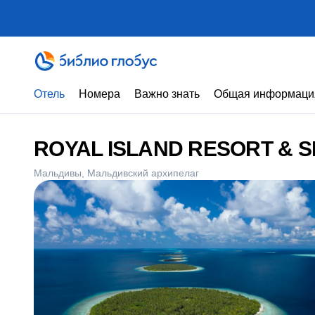
Отель
Номера
Важно знать
Общая информаци
ROYAL ISLAND RESORT & S
Мальдивы
Мальдивский архипелаг