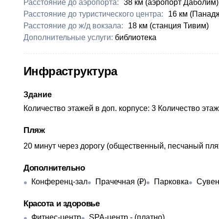
Расстояние до аэропорта:
​38 км (аэропорт Даболим)
Расстояние до туристического центра:
​16 км (Панад
Расстояние до ж/д вокзала:
​18 км (станция Тивим)
Дополнительные услуги:
​библиотека
Инфраструктура
Здание
Количество этажей в доп. корпусе: 3 Количество этаж
Пляж
​20 минут через дорогу (общественный, песчаный пля
Дополнительно
Конференц-зал
Прачечная (₽)
Парковка
Сувен
Красота и здоровье
Фитнес-центр
SPA-центр - ​(платно)