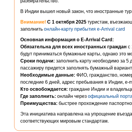
разбирательство.
В Индии вышел новый закон, что иностранные тури
Внимание!
С 1 октября 2025
туристам, въезжаю
заполнить
онлайн-карту прибытия e-Arrival card
Основная информация о E-Arrival Card:
Обязательна для всех иностранных граждан
с
будут приниматься бумажные карты, однако это м
Сроки подачи:
заполнить карту необходимо за 5 
пассажиру придется заполнять бумажный вариант 
Необходимые данные:
ФИО, гражданство, номер 
последние 6 дней, адрес пребывания в Индии, e-m
Кто освобождается:
граждане Индии и владельцы O
Где заполнить:
онлайн через
официальный порт
Преимущества:
быстрее прохождение паспортног
Эта инициатива направлена на упрощение въезда 
соответствующих мировым стандартам.