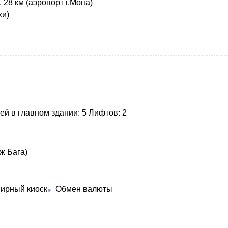
, 28 км (аэропорт г.Мопа)
жи)
ей в главном здании: 5 Лифтов: 2
ж Бага)
ирный киоск
Обмен валюты