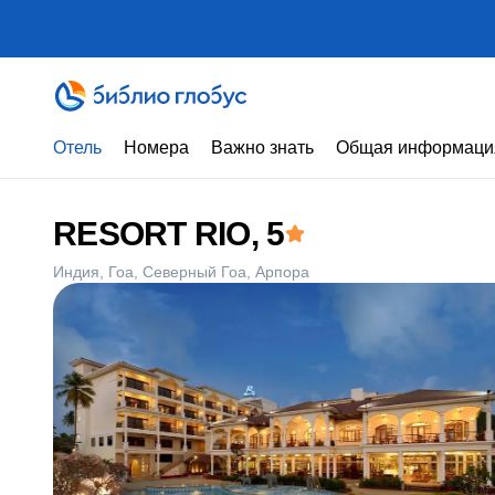
Отель
Номера
Важно знать
Общая информаци
RESORT RIO
, 5
Индия
Гоа
Северный Гоа
Арпора