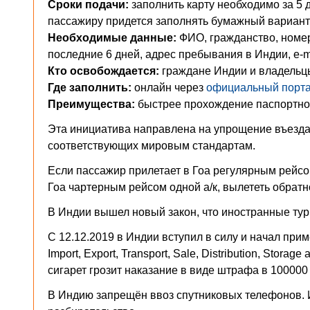
Сроки подачи:
заполнить карту необходимо за 5 
пассажиру придется заполнять бумажный вариант 
Необходимые данные:
ФИО, гражданство, номер 
последние 6 дней, адрес пребывания в Индии, e-m
Кто освобождается:
граждане Индии и владельцы O
Где заполнить:
онлайн через
официальный порт
Преимущества:
быстрее прохождение паспортног
Эта инициатива направлена на упрощение въезда 
соответствующих мировым стандартам.
Если пассажир прилетает в Гоа регулярным рейсо
Гоа чартерным рейсом одной а/к, вылететь обратн
В Индии вышел новый закон, что иностранные тури
С 12.12.2019 в Индии вступил в силу и начал примен
Import, Export, Transport, Sale, Distribution, Sto
сигарет грозит наказание в виде штрафа в 100000
В Индию запрещён ввоз спутниковых телефонов. И