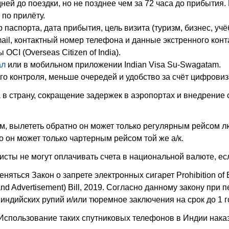
дней до поездки, но не позднее чем за 72 часа до прибытия.
по прилёту.
паспорта, дата прибытия, цель визита (туризм, бизнес, учё
ail, контактный номер телефона и данные экстренного конт
CI (Overseas Citizen of India).
ал
или в мобильном приложении Indian Visa Su-Swagatam.
о контроля, меньше очередей и удобство за счёт цифровиз
в страну, сокращение задержек в аэропортах и внедрение 
м, вылететь обратно он может только регулярным рейсом л
о он может только чартерным рейсом той же а/к.
сты не могут оплачивать счета в национальной валюте, ес
яться Закон о запрете электронных сигарет Prohibition of Ele
rage and Advertisement) Bill, 2019. Согласно данному закону 
 индийских рупий и/или тюремное заключения на срок до 1 г
спользование таких спутниковых телефонов в Индии наказ