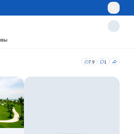
ывы
7.9
1