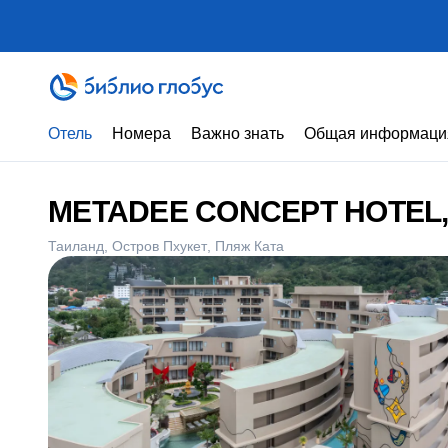
Отель
Номера
Важно знать
Общая информаци
METADEE CONCEPT HOTEL
Таиланд
Остров Пхукет
Пляж Ката