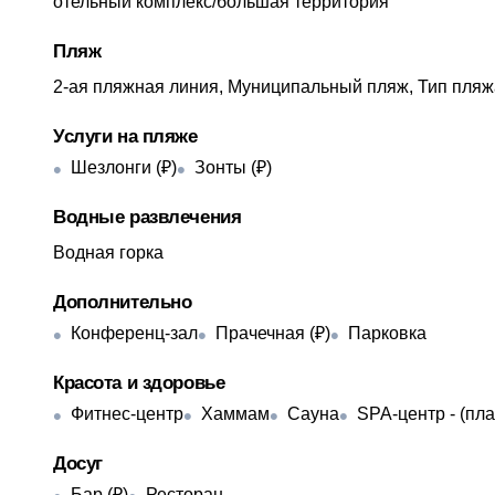
отельный комплекс/большая территория
Пляж
2-ая пляжная линия, Муниципальный пляж, Тип пляж
Услуги на пляже
Шезлонги (₽)
Зонты (₽)
Водные развлечения
Водная горка
Дополнительно
Конференц-зал
Прачечная (₽)
Парковка
Красота и здоровье
Фитнес-центр
Хаммам
Сауна
SPA-центр - ​(пл
Досуг
Бар (₽)
Ресторан