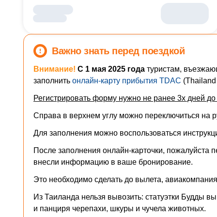
Важно знать перед поездкой
Внимание!
С 1 мая 2025 года
туристам, въезжаю
заполнить
онлайн-карту прибытия TDAC
(Thailand 
Регистрировать форму нужно не ранее 3х дней до 
Справа в верхнем углу можно переключиться на ру
Для заполнения можно воспользоваться
инструкц
После заполнения онлайн-карточки, пожалуйста п
внесли информацию в ваше бронирование.
Это необходимо сделать до вылета, авиакомпания 
Из Таиланда нельзя вывозить: статуэтки Будды вы
и панциря черепахи, шкуры и чучела животных.