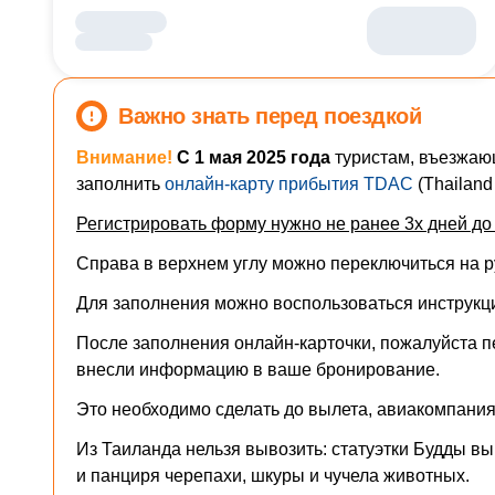
Важно знать перед поездкой
Внимание!
С 1 мая 2025 года
туристам, въезжаю
заполнить
онлайн-карту прибытия TDAC
(Thailand 
Регистрировать форму нужно не ранее 3х дней до 
Справа в верхнем углу можно переключиться на ру
Для заполнения можно воспользоваться
инструкц
После заполнения онлайн-карточки, пожалуйста п
внесли информацию в ваше бронирование.
Это необходимо сделать до вылета, авиакомпания 
Из Таиланда нельзя вывозить: статуэтки Будды вы
и панциря черепахи, шкуры и чучела животных.