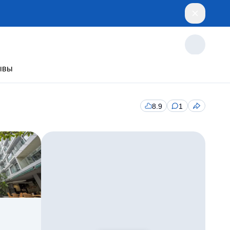
ывы
8.9
1