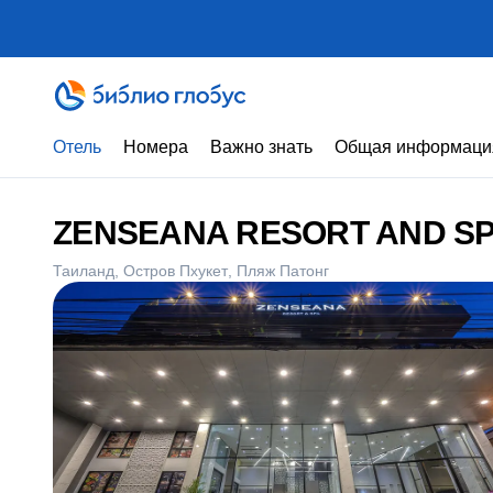
Отель
Номера
Важно знать
Общая информаци
ZENSEANA RESORT AND S
Таиланд
Остров Пхукет
Пляж Патонг