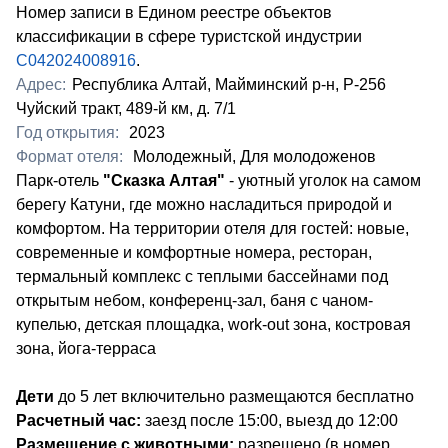
Номер записи в Едином реестре объектов
классификации в сфере туристской индустрии
С042024008916
.
Адрес:
Республика Алтай, Майминский р-н, Р-256
Чуйский тракт, 489-й км, д. 7/1
Год открытия:
2023
Формат отеля:
Молодежный, Для молодоженов
​Парк-отель
"Сказка Алтая"
- уютный уголок на самом
берегу Катуни, где можно насладиться природой и
комфортом. На территории отеля для гостей: новые,
современные и комфортные номера, ресторан,
термальный комплекс с теплыми бассейнами под
открытым небом, конференц-зал, баня с чаном-
купелью, детская площадка, work-out зона, костровая
зона, йога-терраса
Дети
до 5 лет включительно размещаются бесплатно
Расчетный час:
заезд после 15:00, выезд до 12:00
Размещение с животными:
разрешено (в номер