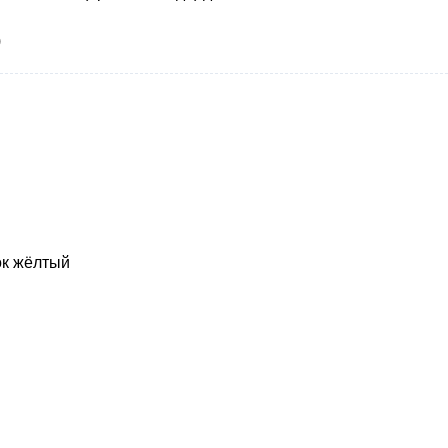
)
ок жёлтый