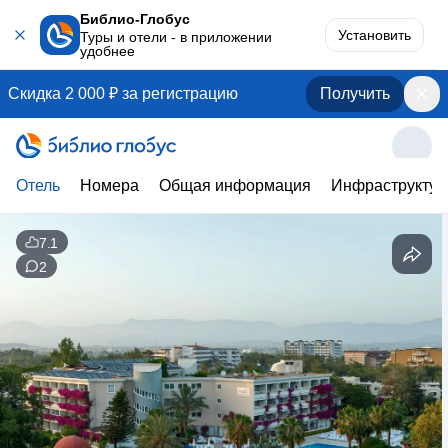
Библио-Глобус
Установить
Туры и отели - в приложении
удобнее
Скидка 2 000 ₽ за регистрацию
Получить
Отель
Номера
Общая информация
Инфраструктур
7.1
2