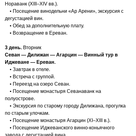
Нораванк (XIII–XIV вв.).
• Посещение винодельни «Ар Арени», экскурсия с
дегустацией вин.
• Обед за дополнительную плату.
• Возвращение в Ереван.
3 день.
Вторник
Севан — Дилижан — Агарцин — Винный тур в
Иджеване — Ереван.
• Завтрак в отеле.
• Встреча с группой.
• Переезд на озеро Севан.
• Посещение монастыря Севанаванк на
полуострове.
• Экскурсия по старому городу Дилижана, прогулка
по старым улочкам.
• Посещение монастыря Агарцин (XI–XIII в.).
• Посещение Иджеванского винно‑коньячного
завода с дегустацией вина.