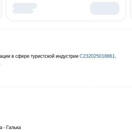
ации в сфере туристской индустрии
С232025018861
.
А
 - Галька