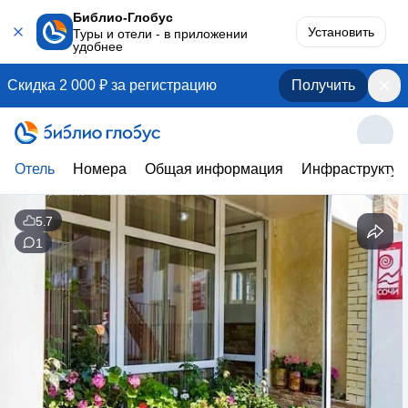
Библио-Глобус
Установить
Туры и отели - в приложении
удобнее
Скидка 2 000 ₽ за регистрацию
Получить
Отель
Номера
Общая информация
Инфраструктур
5.7
1