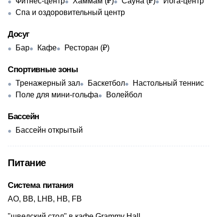
Фитнес-центр
Хаммам (₽)
Сауна (₽)
Йога-центр
Спа и оздоровительный центр
Досуг
Бар
Кафе
Ресторан (₽)
Спортивные зоны
Тренажерный зал
Баскетбол
Настольный теннис
Поле для мини-гольфа
Волейбол
Бассейн
Бассейн открытый
Питание
Система питания
AO, BB, LHB, HB, FB
"шведский стол" в кафе Grammy Hall