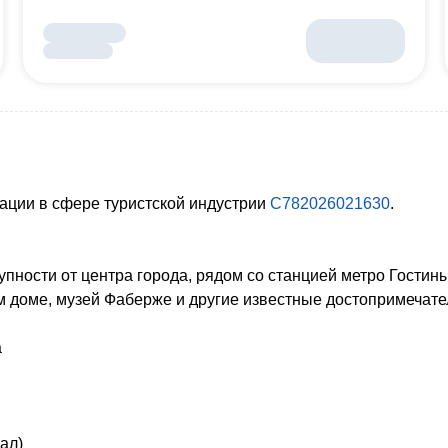
ации в сфере туристской индустрии
С782026021630
.
упности от центра города, рядом со станцией метро Гостины
 доме, музей Фаберже и другие известные достопримечате
а
зал)