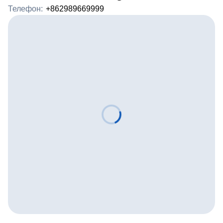
Телефон:
+862989669999