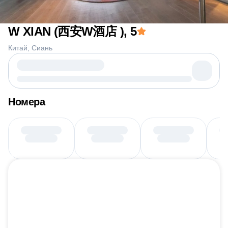
W XIAN (西安W酒店 )
, 5
Китай
Сиань
Номера