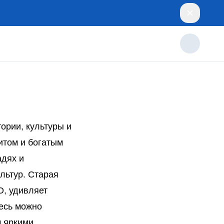
ории, культуры и
итом и богатым
адях и
ультур. Старая
, удивляет
есь можно
м яркими