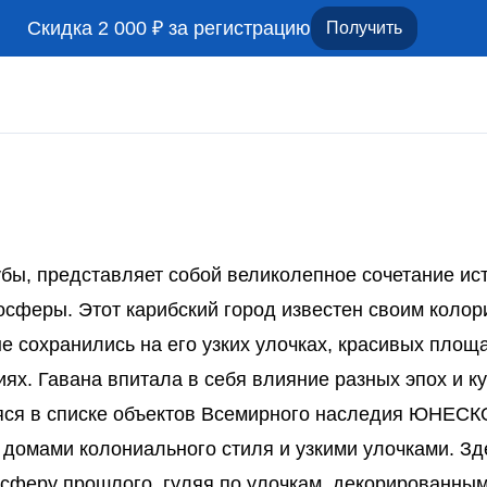
Скидка 2 000 ₽ за регистрацию
Получить
убы, представляет собой великолепное сочетание ист
сферы. Этот карибский город известен своим колор
е сохранились на его узких улочках, красивых площ
иях. Гавана впитала в себя влияние разных эпох и к
яся в списке объектов Всемирного наследия ЮНЕСКО
домами колониального стиля и узкими улочками. Зд
осферу прошлого, гуляя по улочкам, декорированны