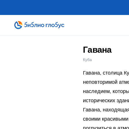
Гавана
Куба
Гавана, столица К
неповторимой атмо
наследием, которы
исторических здан
Гавана, находяща
своими красивыми 
погрузиться в атм