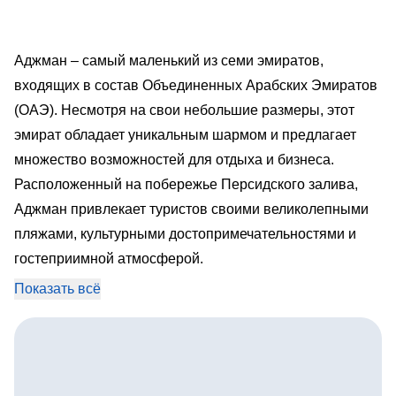
Аджман – самый маленький из семи эмиратов,
входящих в состав Объединенных Арабских Эмиратов
(ОАЭ). Несмотря на свои небольшие размеры, этот
эмират обладает уникальным шармом и предлагает
множество возможностей для отдыха и бизнеса.
Расположенный на побережье Персидского залива,
Аджман привлекает туристов своими великолепными
пляжами, культурными достопримечательностями и
гостеприимной атмосферой.
Показать всё
История Аджмана насчитывает несколько столетий.
Эмират был основан в 1803 году племенем Аль
Нуайми. С тех пор он превратился из небольшого
рыбацкого поселка в современный город с развитой