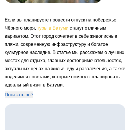
Если вы планируете провести отпуск на побережье
Чёрного моря,
туры в Батуми
станут отличным
вариантом. Этот город сочетает в себе живописные
пляжи, современную инфраструктуру и богатое
культурное наследие. В статье мы расскажем о лучших
местах для отдыха, главных достопримечательностях,
актуальных ценах на жильё, еду и развлечения, а также
поделимся советами, которые помогут спланировать
идеальный визит в Батуми.
Батуми: идеальный отдых на Черном море
Показать всё
Батуми — это динамичный город на побережье
Чёрного моря, где современная архитектура органично
сочетается с историческими зданиями и уютными
улочками старого города. Здесь легко провести время