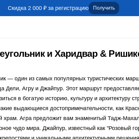
Скидка 2 000 ₽ за регистрацию
Получить
реугольник и Харидвар & Риши
ик — один из самых популярных туристических марш
а Дели, Агру и Джайпур. Этот маршрут предоставля
зиться в богатую историю, культуру и архитектуру ст
такие выдающиеся достопримечательности, как Красн
й храм. Агра предложит вам знаменитый Тадж-Маха
рное чудо мира. Джайпур, известный как "Розовый гор
крепостями и уникальными архитектурными решения