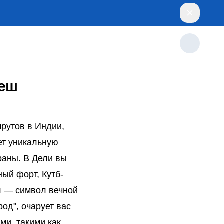
кеш
рутов в Индии,
ет уникальную
раны. В Дели вы
ый форт, Кутб-
л — символ вечной
од", очарует вас
ми, такими как