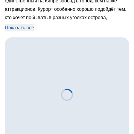
единственный на Кипре зоосад в городском парке
аттракционов. Курорт особенно хорошо подойдёт тем,
кто хочет побывать в разных уголках острова,
поскольку расположен он примерно посередине между
Показать всё
всеми достопримечательностями.