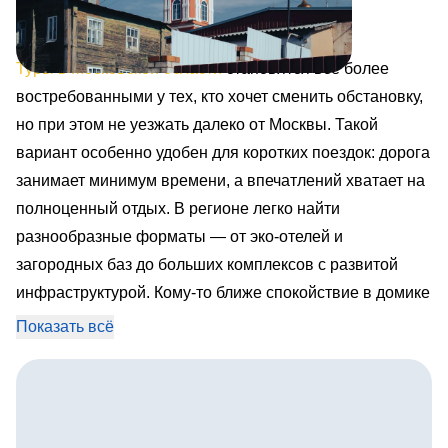
Туры в Московской области
становятся всё более
востребованными у тех, кто хочет сменить обстановку,
но при этом не уезжать далеко от Москвы. Такой
вариант особенно удобен для коротких поездок: дорога
занимает минимум времени, а впечатлений хватает на
полноценный отдых. В регионе легко найти
разнообразные форматы — от эко-отелей и
загородных баз до больших комплексов с развитой
инфраструктурой. Кому-то ближе спокойствие в домике
у леса, другим нравится проводить дни на берегу
Показать всё
озера, посещать баню или кататься на лодках, а кто-то
ищет активный досуг с рыбалкой, велосипедами и
лыжами. Разнообразие направлений позволяет
подобрать место для каждой компании: семьи с детьми,