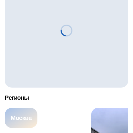
пары, друзья или коллеги найдут вариант под свои
интересы. Природа области, парки, заповедники и
старинные усадьбы делают поездку насыщенной и
интересной. В этой статье собраны самые хорошие
варианты, которые помогут спланировать выезд за
город и провести время с пользой.
Лучшие базы отдыха и отели Московской области
Московская область давно стала популярным
направлением для коротких поездок: здесь легко найти
варианты для спокойного уикенда или активного
досуга. Близость к столице делает такие места
особенно удобными — не нужно тратить много
Регионы
времени на дорогу, чтобы оказаться среди лесов, у
реки или на берегу озера. Подмосковье предлагает
Москва
широкий выбор — от современных комплексов с
бассейнами и ресторанами до уютных баз, где можно