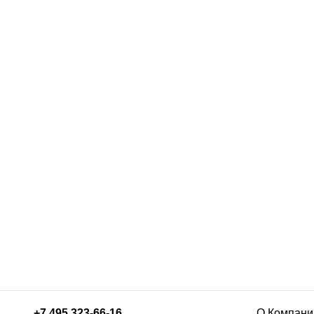
+7 495 323-66-16
О Компани