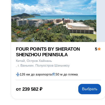
FOUR POINTS BY SHERATON
5
SHENZHOU PENINSULA
Китай
Остров Хайнань
г. Ваньнин. Полуостров Шэньчжоу
126 км до аэропорта
50 м до пляжа
от 239 582 ₽
Выбрать