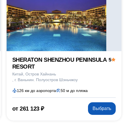
SHERATON SHENZHOU PENINSULA
5
RESORT
Китай
Остров Хайнань
г. Ваньнин. Полуостров Шэньчжоу
126 км до аэропорта
50 м до пляжа
от 261 123 ₽
Выбрать