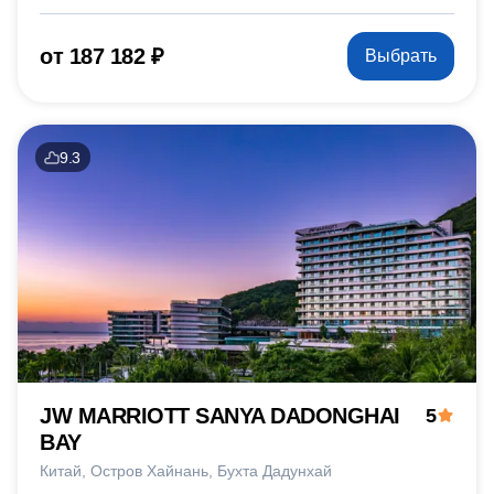
от 187 182 ₽
Выбрать
9.3
JW MARRIOTT SANYA DADONGHAI
5
BAY
Китай
Остров Хайнань
Бухта Дадунхай