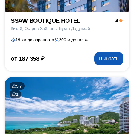
SSAW BOUTIQUE HOTEL
4
Китай
Остров Хайнань
Бухта Дадунхай
19 км до аэропорта
200 м до пляжа
от 187 358 ₽
Выбрать
5.7
1