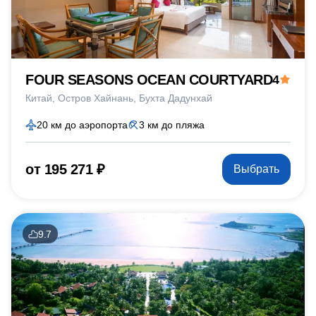
FOUR SEASONS OCEAN COURTYARD
4
Китай
Остров Хайнань
Бухта Дадунхай
20 км до аэропорта
3 км до пляжа
от 195 271 ₽
Выбрать
9.7