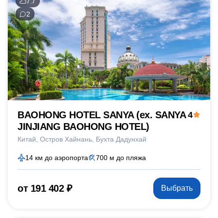
7.7
2
BAOHONG HOTEL SANYA (ex. SANYA
4
JINJIANG BAOHONG HOTEL)
Китай
Остров Хайнань
Бухта Дадунхай
14 км до аэропорта
700 м до пляжа
от 191 402 ₽
Выбрать