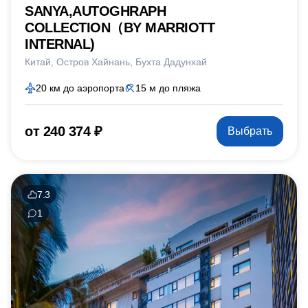
SANYA,AUTOGHRAPH
COLLECTION（BY MARRIOTT
INTERNAL)
Китай
Остров Хайнань
Бухта Дадунхай
20 км до аэропорта
15 м до пляжа
от 240 374 ₽
Выбрать
7.3
1