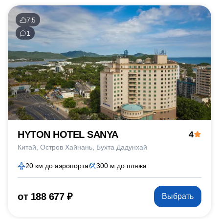
7.5
1
HYTON HOTEL SANYA
4
Китай
Остров Хайнань
Бухта Дадунхай
20 км до аэропорта
300 м до пляжа
от 188 677 ₽
Выбрать