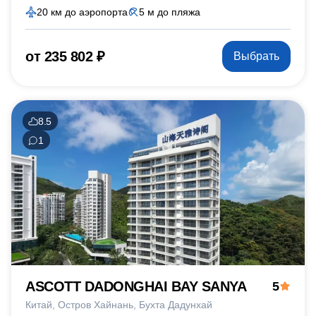
20 км до аэропорта
5 м до пляжа
от 235 802 ₽
Выбрать
8.5
1
ASCOTT DADONGHAI BAY SANYA
5
Китай
Остров Хайнань
Бухта Дадунхай