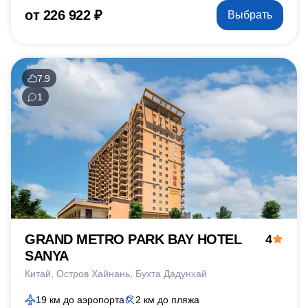
от 226 922 ₽
Выбрать
7.9
1
GRAND METRO PARK BAY HOTEL
4
SANYA
Китай
Остров Хайнань
Бухта Дадунхай
19 км до аэропорта
2 км до пляжа