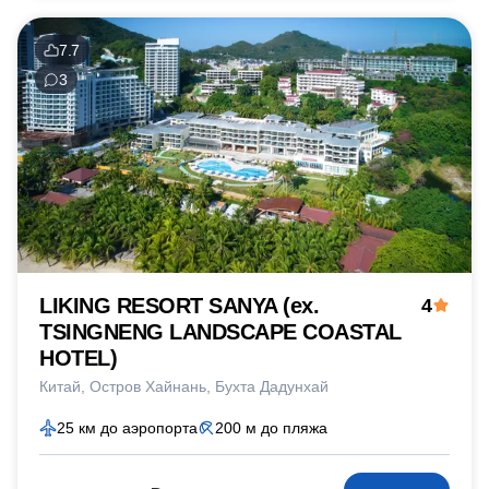
7.7
3
LIKING RESORT SANYA (ex.
4
TSINGNENG LANDSCAPE COASTAL
HOTEL)
Китай
Остров Хайнань
Бухта Дадунхай
25 км до аэропорта
200 м до пляжа