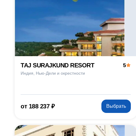
TAJ SURAJKUND RESORT
5
Индия
Нью-Дели и окрестности
от 188 237 ₽
Выбрать