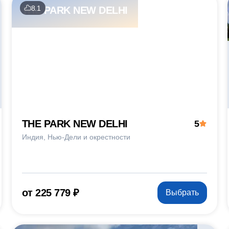
8.1
THE PARK NEW DELHI
THE PARK NEW DELHI
5
Индия
Нью-Дели и окрестности
от 225 779 ₽
Выбрать