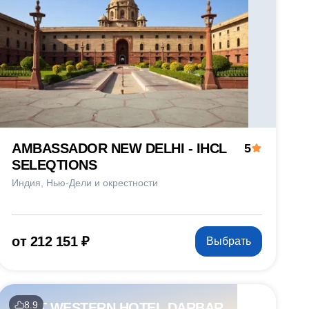
AMBASSADOR NEW DELHI - IHCL
5
SELEQTIONS
Индия
Нью-Дели и окрестности
от 212 151 ₽
Выбрать
8.9
BEST WESTERN HOTEL DARBAR