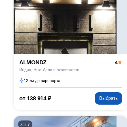
ALMONDZ
4
Индия
Нью-Дели и окрестности
12 км до аэропорта
от 138 914 ₽
Выбрать
8.7