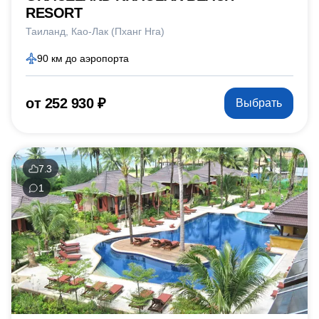
RESORT
Таиланд
Као-Лак (Пханг Нга)
90 км до аэропорта
от 252 930 ₽
Выбрать
7.3
1