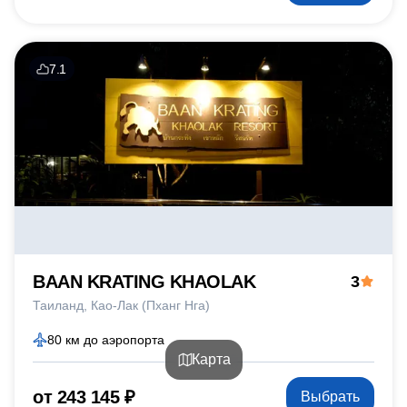
7.1
BAAN KRATING KHAOLAK
3
Таиланд
Као-Лак (Пханг Нга)
80 км до аэропорта
Карта
от 243 145 ₽
Выбрать