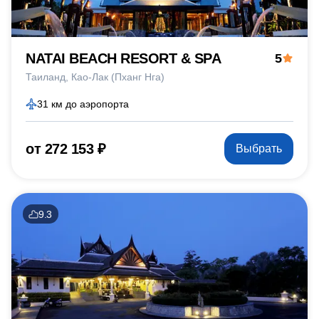
NATAI BEACH RESORT & SPA
5
Таиланд
Као-Лак (Пханг Нга)
31 км до аэропорта
от 272 153 ₽
Выбрать
9.3