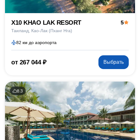
X10 KHAO LAK RESORT
5
Таиланд
Као-Лак (Пханг Нга)
82 км до аэропорта
от 267 044 ₽
Выбрать
8.3