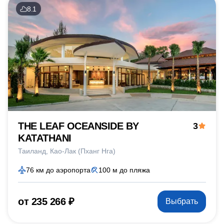
8.1
THE LEAF OCEANSIDE BY
3
KATATHANI
Таиланд
Као-Лак (Пханг Нга)
76 км до аэропорта
100 м до пляжа
от 235 266 ₽
Выбрать