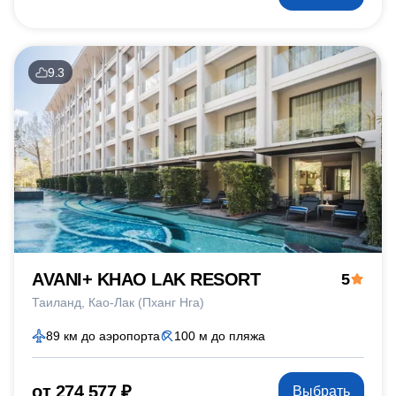
9.3
AVANI+ KHAO LAK RESORT
5
Таиланд
Као-Лак (Пханг Нга)
89 км до аэропорта
100 м до пляжа
от 274 577 ₽
Выбрать