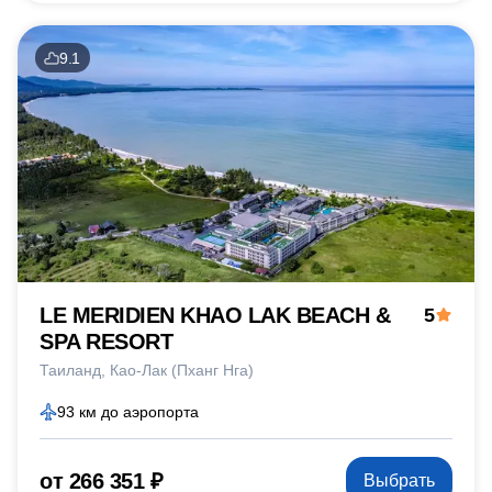
9.1
LE MERIDIEN KHAO LAK BEACH &
5
SPA RESORT
Таиланд
Као-Лак (Пханг Нга)
93 км до аэропорта
от 266 351 ₽
Выбрать