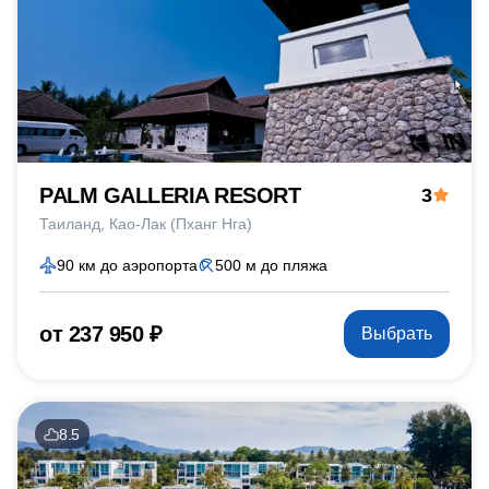
PALM GALLERIA RESORT
3
Таиланд
Као-Лак (Пханг Нга)
90 км до аэропорта
500 м до пляжа
от 237 950 ₽
Выбрать
8.5