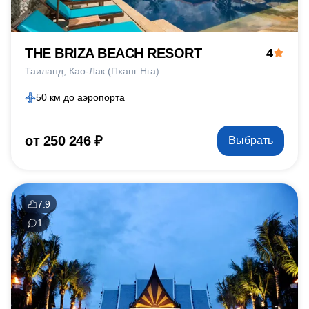
THE BRIZA BEACH RESORT
4
Таиланд
Као-Лак (Пханг Нга)
50 км до аэропорта
от 250 246 ₽
Выбрать
7.9
1