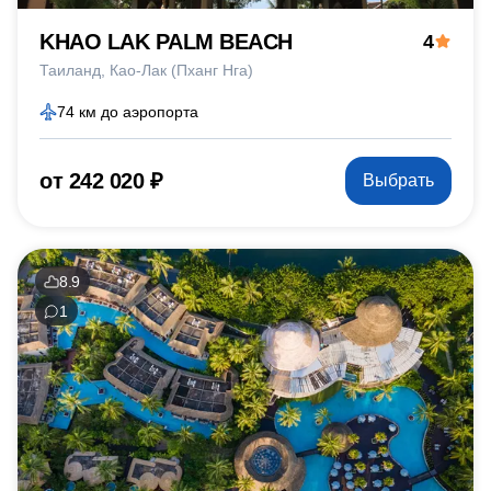
KHAO LAK PALM BEACH
4
Таиланд
Као-Лак (Пханг Нга)
74 км до аэропорта
от 242 020 ₽
Выбрать
8.9
1