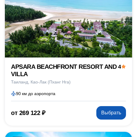
APSARA BEACHFRONT RESORT AND
4
VILLA
Таиланд
Као-Лак (Пханг Нга)
90 км до аэропорта
от 269 122 ₽
Выбрать