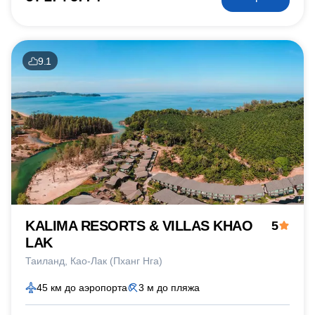
9.1
KALIMA RESORTS & VILLAS KHAO
5
LAK
Таиланд
Као-Лак (Пханг Нга)
45 км до аэропорта
3 м до пляжа