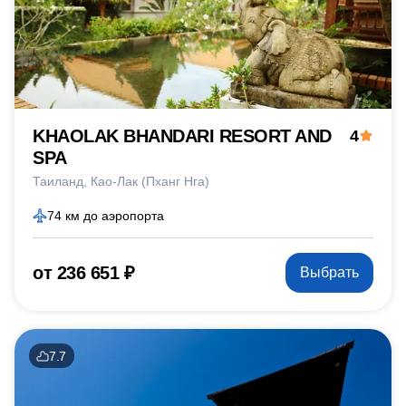
KHAOLAK BHANDARI RESORT AND
4
SPA
Таиланд
Као-Лак (Пханг Нга)
74 км до аэропорта
от 236 651 ₽
Выбрать
7.7