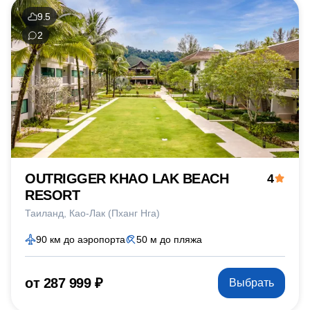
9.5
2
OUTRIGGER KHAO LAK BEACH
4
RESORT
Таиланд
Као-Лак (Пханг Нга)
90 км до аэропорта
50 м до пляжа
от 287 999 ₽
Выбрать