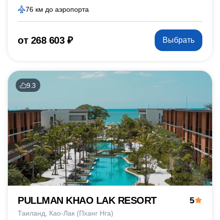
76 км до аэропорта
от 268 603 ₽
Выбрать
9.3
PULLMAN KHAO LAK RESORT
5
Таиланд
Као-Лак (Пханг Нга)