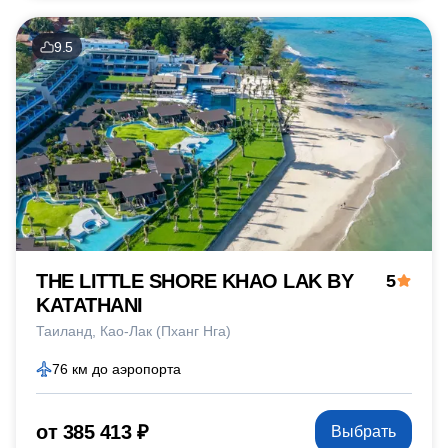
9.5
THE LITTLE SHORE KHAO LAK BY
5
KATATHANI
Таиланд
Као-Лак (Пханг Нга)
76 км до аэропорта
от 385 413 ₽
Выбрать