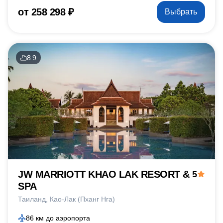
от 258 298 ₽
Выбрать
8.9
JW MARRIOTT KHAO LAK RESORT &
5
SPA
Таиланд
Као-Лак (Пханг Нга)
86 км до аэропорта