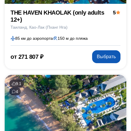
THE HAVEN KHAOLAK (only adults
5
12+)
Таиланд
Као-Лак (Пханг Нга)
85 км до аэропорта
150 м до пляжа
от 271 807 ₽
Выбрать
9.1
4