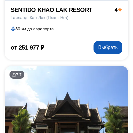
SENTIDO KHAO LAK RESORT
4
Таиланд
Као-Лак (Пханг Нга)
80 км до аэропорта
от 251 977 ₽
Выбрать
7.7