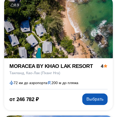
8.9
MORACEA BY KHAO LAK RESORT
4
Таиланд
Као-Лак (Пханг Нга)
72 км до аэропорта
200 м до пляжа
от 246 782 ₽
Выбрать