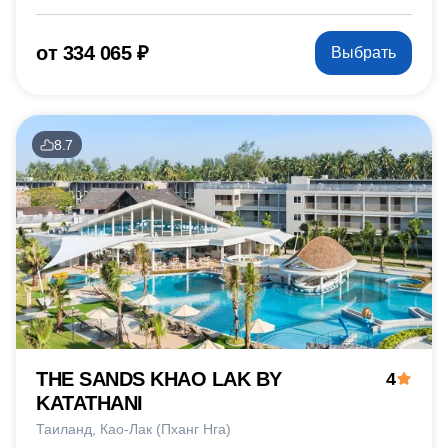
от 334 065 ₽
Выбрать
8.7
THE SANDS KHAO LAK BY
4
KATATHANI
Таиланд
Као-Лак (Пханг Нга)