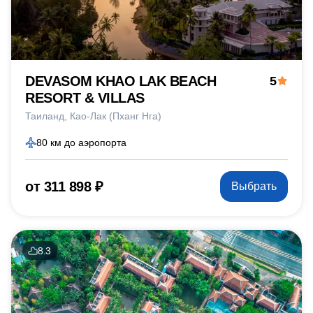
DEVASOM KHAO LAK BEACH
5
RESORT & VILLAS
Таиланд
Као-Лак (Пханг Нга)
80 км до аэропорта
от 311 898 ₽
Выбрать
8.3