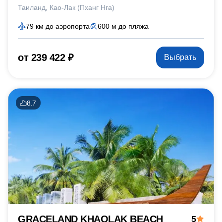
Таиланд
Као-Лак (Пханг Нга)
79 км до аэропорта
600 м до пляжа
от 239 422 ₽
Выбрать
8.7
GRACELAND KHAOLAK BEACH
5