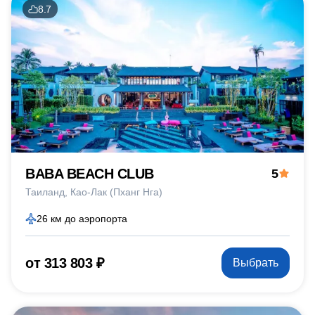
8.7
BABA BEACH CLUB
5
Таиланд
Као-Лак (Пханг Нга)
26 км до аэропорта
от 313 803 ₽
Выбрать