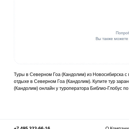
Попроб
Вы также можете
Туры в Северном Гоа (Кандолим) из Новосибирска с 
отдыхе в Северном Гоа (Кандолим). Купите тур зара
(Кандолим) онлайн у туроператора Библио-Глобус п
+7 495 323-66-16
О Компани