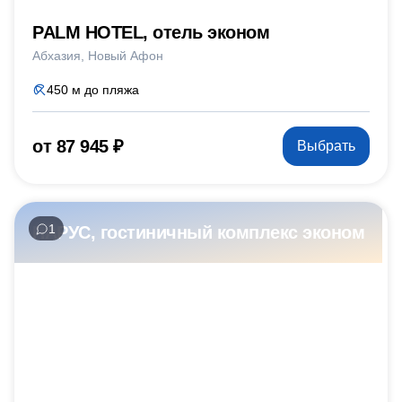
PALM HOTEL, отель эконом
Абхазия
Новый Афон
450 м до пляжа
от 87 945 ₽
Выбрать
1
ПАРУС, гостиничный комплекс эконом