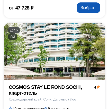
от 47 728 ₽
Выбрать
7.5
3
COSMOS STAY LE ROND SOCHI,
4
апарт-отель
Краснодарский край
Сочи
Дагомыс / Лоо
40 км до аэропорта
9 км до пляжа